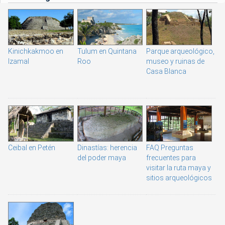
Kinichkakmoo en
Tulum en Quintana
Parque arqueológico,
Izamal
Roo
museo y ruinas de
Casa Blanca
Ceibal en Petén
Dinastías: herencia
FAQ Preguntas
del poder maya
frecuentes para
visitar la ruta maya y
sitios arqueológicos