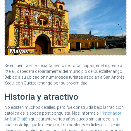
Se encuentra en el departamento de Totonicapán, en el ingreso a
"Xela", cabecera departamental del municipio de Quetzaltenango.
Debido a su ubicación numerosos turistas asocian a San Andrés
Xecul con Quetzaltenango por su proximidad.
Historia y atractivo
No existen muchos detalles, pero fue construida bajo la tradición
católica de la época post conquista. Nos informa el
Historiador
Aníbal Chajón
que durante varios años quedó sin párroco, sin
sacerdote fijo que la atendiera. Los pobladores fieles a la iglesia
decidieron continuar con los acabados faltantes y plasmaron lo