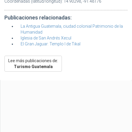
Coordenadas (latitud/longitud): 14.90298, -91.48176
Publicaciones relacionadas:
La Antigua Guatemala, ciudad colonial Patrimonio de la
Humanidad
Iglesia de San Andrés Xecul
El Gran Jaguar: Templo I de Tikal
Lee más publicaciones de:
Turismo Guatemala