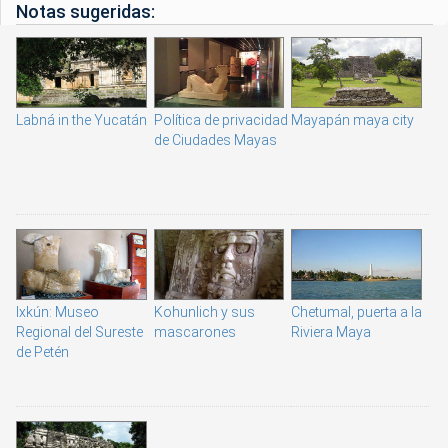
Notas sugeridas:
Labná in the Yucatán
Política de privacidad
Mayapán maya city
de Ciudades Mayas
Ixkún: Museo
Kohunlich y sus
Chetumal, puerta a la
Regional del Sureste
mascarones
Riviera Maya
de Petén