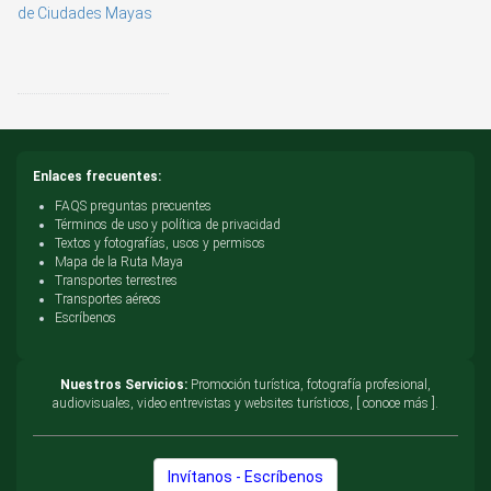
de Ciudades Mayas
Enlaces frecuentes:
FAQS preguntas precuentes
Términos de uso y política de privacidad
Textos y fotografías, usos y permisos
Mapa de la Ruta Maya
Transportes terrestres
Transportes aéreos
Escríbenos
Nuestros Servicios:
Promoción turística, fotografía profesional,
audiovisuales, video entrevistas y websites turísticos, [ conoce más ].
Invítanos - Escríbenos