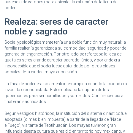
ausencia de varones) para asíevitar la extinción de la líena de
poder.
Realeza: seres de caracter
noble y sagrado
Social ypsicológicamente tenía una doble función muy natural: la
familia realtenía garantizada su comodidad, seguridad y poder de
generación engeneración. Por otro lado se reforzaba la idea de
que tales seres erande caracter sagrado, único, y por ende era
inconcebible que el poderfuese ostendado por otras clases
sociales de la ciudad maya encuestión.
La línea de poder era solamenteinterrumpida cuando la ciudad era
invadida o conquistada. Estoimplicaba la captura de los
gobernantes para ser humillados ysometidos. Con frecuencia al
final eran sacrificados.
Según vestigios históricos, la institución del sistema dinásticofue
adoptada (o más bien impuesta) a partir de la llegada de "Nace
elFuego", visitante de Teotihuacán. Los mayas tuvieron gran
influencia deesta cultura que residió en territorio hoy mexicano, y