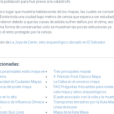
la población para huir previo a la catástrofe.
único lugar que muestra habitaciones de los mayas, las cuales se conse
. Existe toda una ciudad bajo metros de ceniza que espera a ser estudia
ieron debido a que las casas de adobe sufren daños por el clima, así
una forma de conservarlas solo se muestran las pocas estructuras ya
l resto protegido por la ceniza.
ión de
La Joya de Ceren, sitio arqueológico ubicado en El Salvador
.
acionadas:
 piramidales estilo maya en
Tres principales mayab
erno
4. Período Post Clásico Maya
ivacidad de Ciudades Mayas
La Ceiba en el universo maya
encia del poder maya
FAQ Preguntas frecuentes para visitar
ruta maya y sitios arqueológicos
 en lo alto
El jade asociado con la vida y la muer
clásico de influencia Olmeca
Transportes terrestres por la Ruta Ma
a
Línea de buses
oute: Bus Lines
Mapa de la Ruta Maya