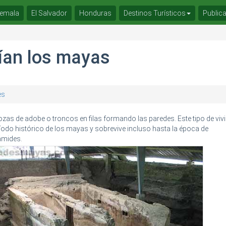
emala
El Salvador
Honduras
Destinos Turísticos
Public
ían los mayas
es
zas de adobe o troncos en filas formando las paredes. Este tipo de viv
ríodo histórico de los mayas y sobrevive incluso hasta la época de
ámides.