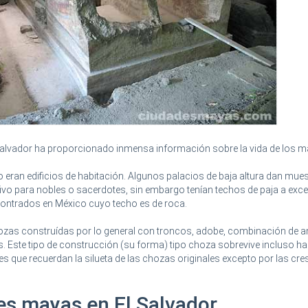
 Salvador ha proporcionado inmensa información sobre la vida de los m
eran edificios de habitación. Algunos palacios de baja altura dan mues
ivo para nobles o sacerdotes, sin embargo tenían techos de paja a exc
ontrados en México cuyo techo es de roca.
ozas construídas por lo general con troncos, adobe, combinación de 
. Este tipo de construcción (su forma) tipo choza sobrevive incluso ha
des que recuerdan la silueta de las chozas originales excepto por las cres
es mayas en El Salvador