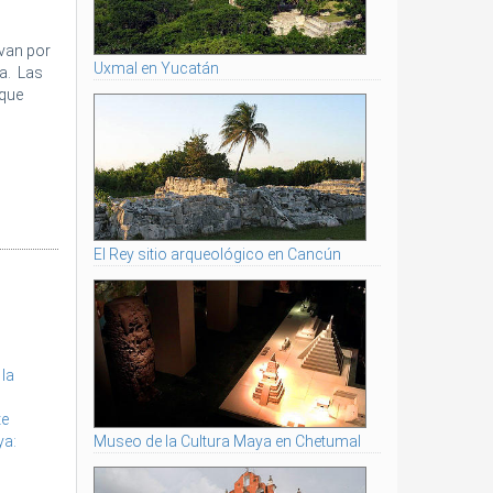
rvan por
Uxmal en Yucatán
da. Las
 que
El Rey sitio arqueológico en Cancún
 la
te
Museo de la Cultura Maya en Chetumal
ya: