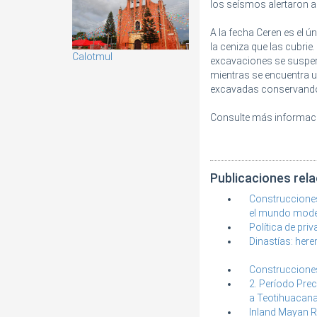
los seísmos alertaron a 
A la fecha Ceren es el 
la ceniza que las cubrie
Calotmul
excavaciones se suspend
mientras se encuentra 
excavadas conservando e
Consulte más informac
Publicaciones rel
Construcciones
el mundo mod
Política de pr
Dinastías: her
Construcciones
2. Período Pre
a Teotihuacan
Inland Mayan R