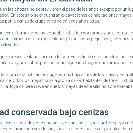
os en las chozas no sobrevivieron el paso de los años excepto por un lu
vador. En este sitio se encuentran excavaciones de habitaciones mayas
s por la ceniza de erupciones volcánicas años atrás.
recen a forma de casas de adobe cubiertas por ramas y paja con un t
s con entradas de aire (no ventanas). Eran casas pequeñas y se muestr
s elevadas.
o que parecen ventanas pero no lo son. En realidad estos cuadros no tie
 habitación y se usaban para colocar pequeños fuegos que iluminaban el i
a altura de la habitación sugieren una baja altura de los mayas. Esta al
eral de todos los mayas sino la propia de los habitantes de Ceren. Estud
en La Joya de Ceren revelan que los mayas de este sitio no sobrepasaban
dad conservada bajo cenizas
 la ceniza lanzada por erupciones volcánicas al igual que
Pompeya en 
erpos ni huesos en el lugar y los estudiosos sugieren que antes de la 