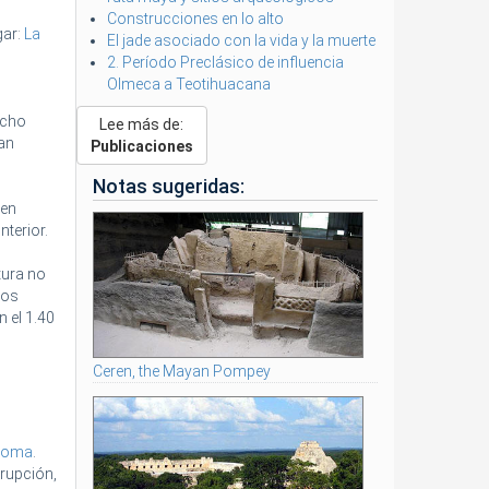
Construcciones en lo alto
gar:
La
El jade asociado con la vida y la muerte
2. Período Preclásico de influencia
Olmeca a Teotihuacana
echo
Lee más de:
an
Publicaciones
Notas sugeridas:
nen
nterior.
tura no
ios
 el 1.40
Ceren, the Mayan Pompey
Roma
.
erupción,