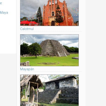
e:
 Maya
Calotmul
Mayapán