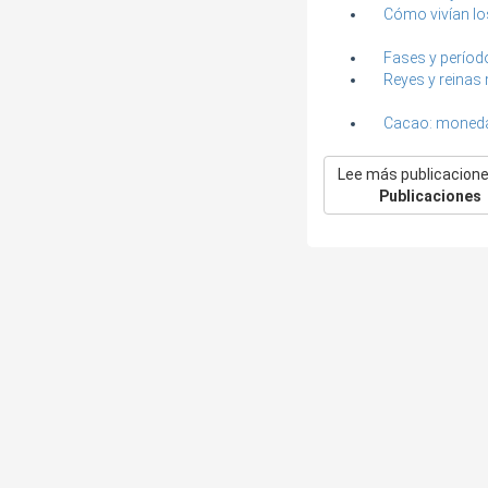
Cómo vivían l
Fases y períod
Reyes y reinas
Cacao: moneda
Lee más publicacione
Publicaciones