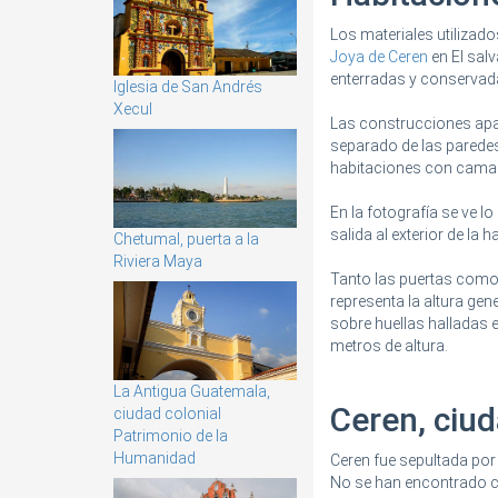
Los materiales utilizad
Joya de Ceren
en El sal
enterradas y conservada
Iglesia de San Andrés
Xecul
Las construcciones apa
separado de las parede
habitaciones con cama
En la fotografía se ve l
salida al exterior de la
Chetumal, puerta a la
Riviera Maya
Tanto las puertas como l
representa la altura gen
sobre huellas halladas 
metros de altura.
La Antigua Guatemala,
Ceren, ciu
ciudad colonial
Patrimonio de la
Humanidad
Ceren fue sepultada por
No se han encontrado cu